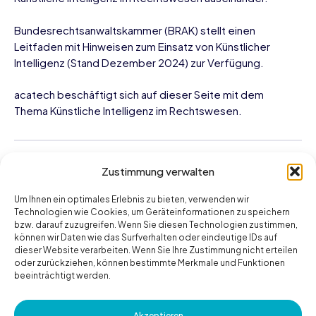
Bundesrechtsanwaltskammer (BRAK)
stellt einen
Leitfaden mit Hinweisen zum Einsatz von Künstlicher
Intelligenz (Stand Dezember 2024) zur Verfügung.
acatech
beschäftigt sich auf dieser Seite mit dem
Thema Künstliche Intelligenz im Rechtswesen.
KI Vertragsprüfung
Zustimmung verwalten
Um Ihnen ein optimales Erlebnis zu bieten, verwenden wir
Technologien wie Cookies, um Geräteinformationen zu speichern
Beitragsnavigation
PREVIOUS
bzw. darauf zuzugreifen. Wenn Sie diesen Technologien zustimmen,
Chain-of-Thought KI: Komplexe
können wir Daten wie das Surfverhalten oder eindeutige IDs auf
dieser Website verarbeiten. Wenn Sie Ihre Zustimmung nicht erteilen
Prozesse ohne Code steuern und
oder zurückziehen, können bestimmte Merkmale und Funktionen
automatisieren
beeinträchtigt werden.
NEXT
Autonome Agenten im B2B-Einsatz:
Akzeptieren