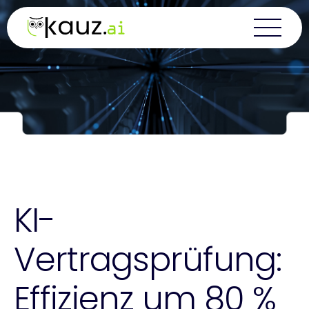
Skip
to
content
KI-
Vertragsprüfung:
Effizienz um 80 %