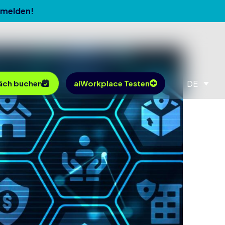
nmelden!
DE
äch buchen
aiWorkplace Testen