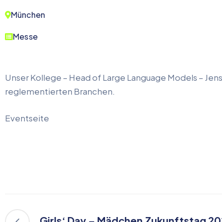
München
Messe
Unser Kollege – Head of Large Language Models – Jens
reglementierten Branchen.
Eventseite
Girls‘ Day – Mädchen Zukunftstag 2