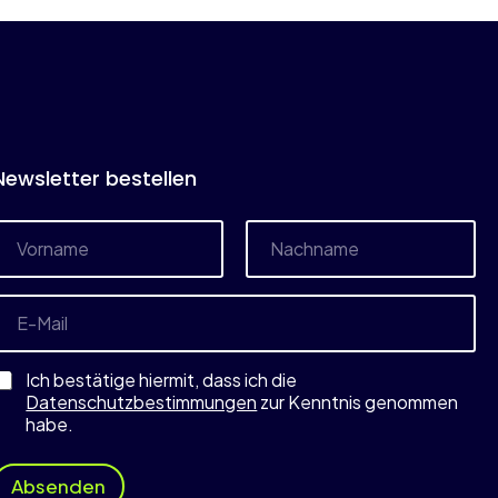
Newsletter bestellen
N
a
m
Vorname
Nachname
e
E
-
M
a
Ich bestätige hiermit, dass ich die
Datenschutzbestimmungen
zur Kenntnis genommen
*
habe.
*
D
a
Absenden
t