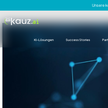
Skip
Unsere 
to
content
KI-Lösungen
Success Stories
Par