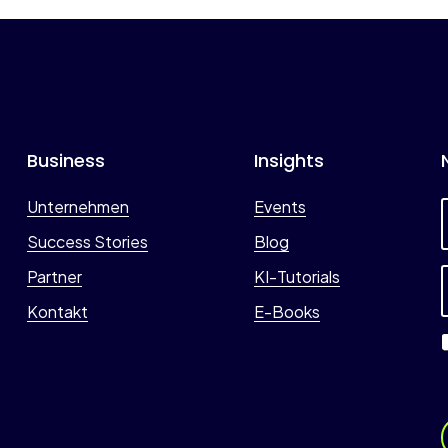
Business
Insights
Unternehmen
Events
Success Stories
Blog
Partner
KI-Tutorials
*
Kontakt
E-Books
i
l
*